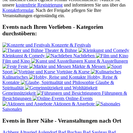
unsere
kostenfreie Registrierung
und informieren Sie uns über das
Kontaktformular
. Nach der Freigabe pflegen Sie Ihre
Veranstaltungen eigenständig ein.
Events nach Ihren Vorlieben - Kategorien
durchstöbern:
Konzerte & Festivals
Theater & Bühne
Kleinkunst & Comedy
Nachtleben
Film und Kino
Kunst & Ausstellungen
Feste
Märkte & Messen
Sport
Vorträge & Kurse
Kulinarisches
Hobby, Reise &
Kontakte
Glaube &
Spiritualität
Gemeinnützigkeit
Führungen &
Besichtigungen
Online-Events
Aktionen & Angebote
Saisonales
Events in Ihrer Nähe - Veranstaltungen nach Ort
Achberg
Altusried
Aulendorf
Bad Buchau
Bad Saulgau
Bad