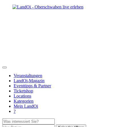
Veranstaltungen
LandOi-Magazin
Eventtipps & Partner
Ticketshop
Locations
Kategorien
Mein LandOi
?