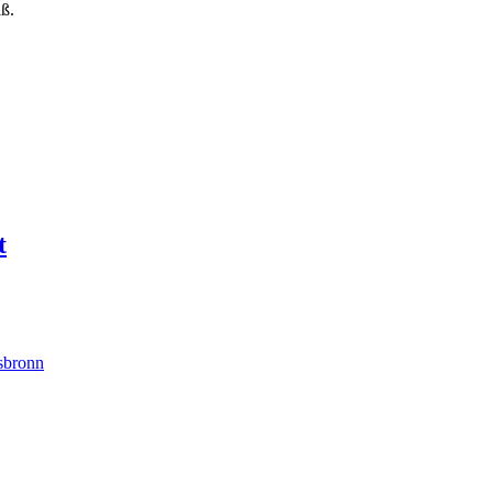
ß.
t
ssbronn