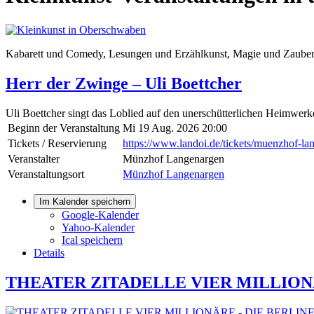
Kabarett und Comedy, Lesungen und Erzählkunst, Magie und Zauber
Herr der Zwinge – Uli Boettcher
Uli Boettcher singt das Loblied auf den unerschütterlichen Heimwer
Beginn der Veranstaltung
Mi 19 Aug. 2026 20:00
Tickets / Reservierung
https://www.landoi.de/tickets/muenzhof-la
Veranstalter
Münzhof Langenargen
Veranstaltungsort
Münzhof Langenargen
Im Kalender speichern
Google-Kalender
Yahoo-Kalender
Ical speichern
Details
THEATER ZITADELLE VIER MILLIONÄ