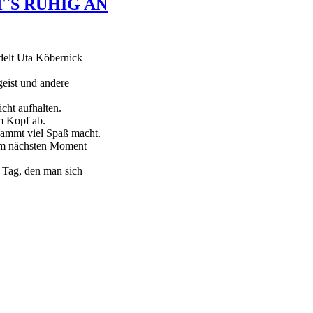
`S RUHIG AN
delt Uta Köbernick
geist und andere
cht aufhalten.
im Kopf ab.
dammt viel Spaß macht.
im nächsten Moment
n Tag, den man sich