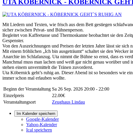
UTA KÖBERNICK - KÖBERNICK GEHT
Mit Liedern und Texten, wie frisch aus dem Bett gestiegen schlafwan
sicher zwischen Privat- und Bühnenperson.
Begleitet von Kaffeetasse und Thermoskanne beobachtet sie den Zeit
Gespenster.
Von den Auszeichnungen und Preisen der letzten Jahre lässt sie sich ni
Mit einem fröhlichen „Ich bin ausgeträumt“ schaltet sie den Wecker 
Anarchie im Schlafanzug. Uta nimmt die Bühne so ernst, dass es ver
Manchmal muss man lachen und weiß gar nicht genau worüber und 
stehen einem unvermittelt die Tränen zuvorderst.
Uta Köbernick geht’s ruhig an. Dieser Abend ist so besonders wie ei
immer schon mal erlauben wollte.
Beginn der Veranstaltung
Sa 26 Sep. 2026
20:00 - 22:00
Einzelpreis
22.00€
Veranstaltungsort
Zeughaus Lindau
Im Kalender speichern
Google-Kalender
Yahoo-Kalender
Ical speichern