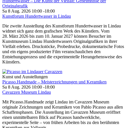
Hundertwasser – Die Kunst der Vielfalt: Geheimnisse der
Originalgrafik
Sa 8 Aug. 2026
10:00
-
18:00
Kunstforum Hundertwasser in Lindau
Die zweite Ausstellung des Kunstforum Hundertwasser in Lindau
widmet sich ganz dem grafischen Werk des Künstlers. Vom
28. März 2026 bis zum 10. Januar 2027 können Besucher im
Kunstmuseum Lindau Hundertwassers Originalgrafiken in ihrer
Vielfalt erleben. Druckstöcke, Probedrucke, dokumentarische Fotos
und ein eigens produzierter Film veranschaulichen den
Entstehungsprozess und die experimentelle Herangehensweise des
Künstlers.
Kunst und Ausstellungen
Picasso.Handmade – Meisterzeichnungen und Keramiken
Sa 8 Aug. 2026
10:00
-
18:00
Cavazzen Museum Lindau
Mit Picasso.Handmade zeigt Lindau im Cavazzen Museum
originale Zeichnungen und Keramiken von Pablo Picasso aus allen
Schaffensphasen. Die Ausstellung im Cavazzen Museum eröffnet
einen unmittelbaren Blick auf Picassos handwerkliche,
experimentelle Seite – von frühen Arbeiten bis zu den berühmten
Keramiken aus Vallauris.