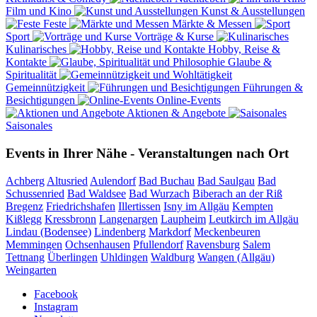
Film und Kino
Kunst & Ausstellungen
Feste
Märkte & Messen
Sport
Vorträge & Kurse
Kulinarisches
Hobby, Reise &
Kontakte
Glaube &
Spiritualität
Gemeinnützigkeit
Führungen &
Besichtigungen
Online-Events
Aktionen & Angebote
Saisonales
Events in Ihrer Nähe - Veranstaltungen nach Ort
Achberg
Altusried
Aulendorf
Bad Buchau
Bad Saulgau
Bad
Schussenried
Bad Waldsee
Bad Wurzach
Biberach an der Riß
Bregenz
Friedrichshafen
Illertissen
Isny im Allgäu
Kempten
Kißlegg
Kressbronn
Langenargen
Laupheim
Leutkirch im Allgäu
Lindau (Bodensee)
Lindenberg
Markdorf
Meckenbeuren
Memmingen
Ochsenhausen
Pfullendorf
Ravensburg
Salem
Tettnang
Überlingen
Uhldingen
Waldburg
Wangen (Allgäu)
Weingarten
Facebook
Instagram