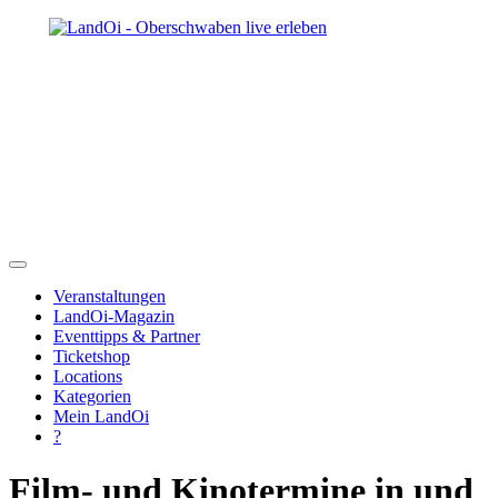
Veranstaltungen
LandOi-Magazin
Eventtipps & Partner
Ticketshop
Locations
Kategorien
Mein LandOi
?
Film- und Kinotermine in und