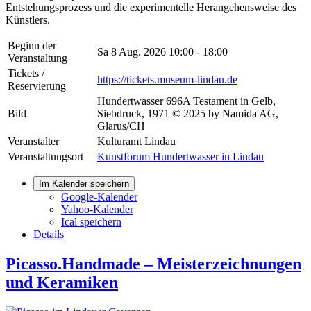
Entstehungsprozess und die experimentelle Herangehensweise des
Künstlers.
Beginn der
Sa 8 Aug. 2026
10:00 - 18:00
Veranstaltung
Tickets /
https://tickets.museum-lindau.de
Reservierung
Hundertwasser 696A Testament in Gelb,
Bild
Siebdruck, 1971 © 2025 by Namida AG,
Glarus/CH
Veranstalter
Kulturamt Lindau
Veranstaltungsort
Kunstforum Hundertwasser in Lindau
Im Kalender speichern
Google-Kalender
Yahoo-Kalender
Ical speichern
Details
Picasso.Handmade – Meisterzeichnungen
und Keramiken