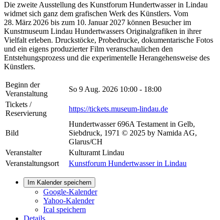
Die zweite Ausstellung des Kunstforum Hundertwasser in Lindau
widmet sich ganz dem grafischen Werk des Künstlers. Vom
28. März 2026 bis zum 10. Januar 2027 können Besucher im
Kunstmuseum Lindau Hundertwassers Originalgrafiken in ihrer
Vielfalt erleben. Druckstöcke, Probedrucke, dokumentarische Fotos
und ein eigens produzierter Film veranschaulichen den
Entstehungsprozess und die experimentelle Herangehensweise des
Künstlers.
Beginn der
So 9 Aug. 2026
10:00 - 18:00
Veranstaltung
Tickets /
https://tickets.museum-lindau.de
Reservierung
Hundertwasser 696A Testament in Gelb,
Bild
Siebdruck, 1971 © 2025 by Namida AG,
Glarus/CH
Veranstalter
Kulturamt Lindau
Veranstaltungsort
Kunstforum Hundertwasser in Lindau
Im Kalender speichern
Google-Kalender
Yahoo-Kalender
Ical speichern
Details