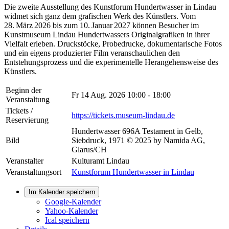
Die zweite Ausstellung des Kunstforum Hundertwasser in Lindau
widmet sich ganz dem grafischen Werk des Künstlers. Vom
28. März 2026 bis zum 10. Januar 2027 können Besucher im
Kunstmuseum Lindau Hundertwassers Originalgrafiken in ihrer
Vielfalt erleben. Druckstöcke, Probedrucke, dokumentarische Fotos
und ein eigens produzierter Film veranschaulichen den
Entstehungsprozess und die experimentelle Herangehensweise des
Künstlers.
Beginn der
Fr 14 Aug. 2026
10:00 - 18:00
Veranstaltung
Tickets /
https://tickets.museum-lindau.de
Reservierung
Hundertwasser 696A Testament in Gelb,
Bild
Siebdruck, 1971 © 2025 by Namida AG,
Glarus/CH
Veranstalter
Kulturamt Lindau
Veranstaltungsort
Kunstforum Hundertwasser in Lindau
Im Kalender speichern
Google-Kalender
Yahoo-Kalender
Ical speichern