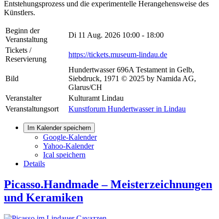
Entstehungsprozess und die experimentelle Herangehensweise des
Künstlers.
Beginn der
Di 11 Aug. 2026
10:00 - 18:00
Veranstaltung
Tickets /
https://tickets.museum-lindau.de
Reservierung
Hundertwasser 696A Testament in Gelb,
Bild
Siebdruck, 1971 © 2025 by Namida AG,
Glarus/CH
Veranstalter
Kulturamt Lindau
Veranstaltungsort
Kunstforum Hundertwasser in Lindau
Im Kalender speichern
Google-Kalender
Yahoo-Kalender
Ical speichern
Details
Picasso.Handmade – Meisterzeichnungen
und Keramiken