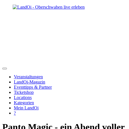
Veranstaltungen
LandOi-Magazin
Eventtipps & Partner
Ticketshop
Locations
Kategorien
Mein LandOi
?
Panto Magic - ein Abend voller