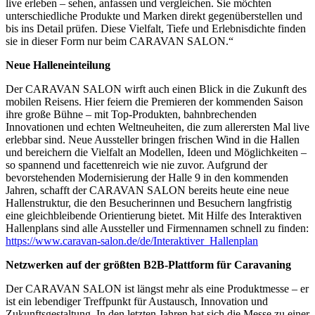
live erleben – sehen, anfassen und vergleichen. Sie möchten
unterschiedliche Produkte und Marken direkt gegenüberstellen und
bis ins Detail prüfen. Diese Vielfalt, Tiefe und Erlebnisdichte finden
sie in dieser Form nur beim CARAVAN SALON.“
Neue Halleneinteilung
Der CARAVAN SALON wirft auch einen Blick in die Zukunft des
mobilen Reisens. Hier feiern die Premieren der kommenden Saison
ihre große Bühne – mit Top-Produkten, bahnbrechenden
Innovationen und echten Weltneuheiten, die zum allerersten Mal live
erlebbar sind. Neue Aussteller bringen frischen Wind in die Hallen
und bereichern die Vielfalt an Modellen, Ideen und Möglichkeiten –
so spannend und facettenreich wie nie zuvor. Aufgrund der
bevorstehenden Modernisierung der Halle 9 in den kommenden
Jahren, schafft der CARAVAN SALON bereits heute eine neue
Hallenstruktur, die den Besucherinnen und Besuchern langfristig
eine gleichbleibende Orientierung bietet. Mit Hilfe des Interaktiven
Hallenplans sind alle Aussteller und Firmennamen schnell zu finden:
https://www.caravan-salon.de/de/Interaktiver_Hallenplan
Netzwerken auf der größten B2B-Plattform für Caravaning
Der CARAVAN SALON ist längst mehr als eine Produktmesse – er
ist ein lebendiger Treffpunkt für Austausch, Innovation und
Zukunftsgestaltung. In den letzten Jahren hat sich die Messe zu einer