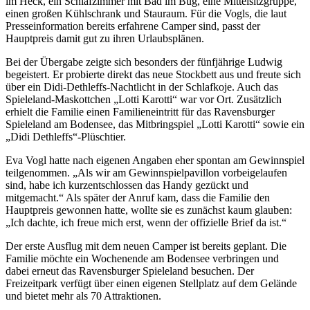
im Heck, ein Schlafzimmer mit Bad im Bug, eine Mittelsitzgruppe,
einen großen Kühlschrank und Stauraum. Für die Vogls, die laut
Presseinformation bereits erfahrene Camper sind, passt der
Hauptpreis damit gut zu ihren Urlaubsplänen.
Bei der Übergabe zeigte sich besonders der fünfjährige Ludwig
begeistert. Er probierte direkt das neue Stockbett aus und freute sich
über ein Didi-Dethleffs-Nachtlicht in der Schlafkoje. Auch das
Spieleland-Maskottchen „Lotti Karotti“ war vor Ort. Zusätzlich
erhielt die Familie einen Familieneintritt für das Ravensburger
Spieleland am Bodensee, das Mitbringspiel „Lotti Karotti“ sowie ein
„Didi Dethleffs“-Plüschtier.
Eva Vogl hatte nach eigenen Angaben eher spontan am Gewinnspiel
teilgenommen. „Als wir am Gewinnspielpavillon vorbeigelaufen
sind, habe ich kurzentschlossen das Handy gezückt und
mitgemacht.“ Als später der Anruf kam, dass die Familie den
Hauptpreis gewonnen hatte, wollte sie es zunächst kaum glauben:
„Ich dachte, ich freue mich erst, wenn der offizielle Brief da ist.“
Der erste Ausflug mit dem neuen Camper ist bereits geplant. Die
Familie möchte ein Wochenende am Bodensee verbringen und
dabei erneut das Ravensburger Spieleland besuchen. Der
Freizeitpark verfügt über einen eigenen Stellplatz auf dem Gelände
und bietet mehr als 70 Attraktionen.