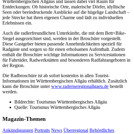
Württembergischen Allgäus und lassen dabei viel Raum für
Entdeckungen. Ob historische Orte, malerische Dörfer, idyllische
Seen oder beeindruckende Ausblicke auf die hügelige Landschaft –
jede Strecke hat ihren eigenen Charme und lädt zu individuellen
Erlebnissen ein.
Auch die radlerfreundlichen Unterkünfte, die mit dem Bett+Bike-
Siegel ausgezeichnet sind, werden in der Broschüre vorgestellt.
Diese Gastgeber bieten passende Annehmlichkeiten speziell für
Radgäste und sorgen so für einen erholsamen Aufenthalt. Zudem
enthält die Broschüre wichtige Informationen zu Servicestationen
für Fahrräder, Radwerkstätten und besonderen Radfahrangeboten in
der Region.
Die Radbroschüre ist ab sofort kostenlos in allen Tourist-
Informationen im Württembergischen Allgäu erhältlich. Zusätzlich
kann die Broschüre unter
www.radreiseregionallgaeu.de
bestellt
werden.
Bildrechte:
Tourismus Württembergisches Allgäu
Quelle:
Tourismus Württembergisches Allgäu
Magazin-Themen
Ankündigungen
Portraits
News
Überregional
Behördliches