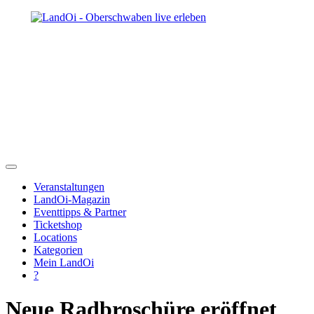
Veranstaltungen
LandOi-Magazin
Eventtipps & Partner
Ticketshop
Locations
Kategorien
Mein LandOi
?
Neue Radbroschüre eröffnet