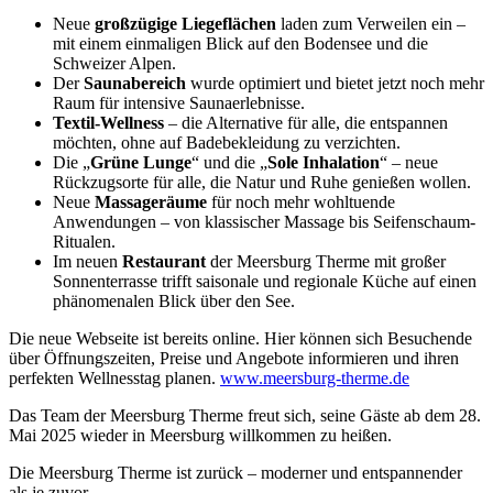
Neue
großzügige
Liegeflächen
laden zum Verweilen ein –
mit einem einmaligen Blick auf den Bodensee und die
Schweizer Alpen.
Der
Saunabereich
wurde optimiert und bietet jetzt noch mehr
Raum für intensive Saunaerlebnisse.
Textil-Wellness
– die Alternative für alle, die entspannen
möchten, ohne auf Badebekleidung zu verzichten.
Die „
Grüne Lunge
“ und die „
Sole Inhalation
“ – neue
Rückzugsorte für alle, die Natur und Ruhe genießen wollen.
Neue
Massageräume
für noch mehr wohltuende
Anwendungen – von klassischer Massage bis Seifenschaum-
Ritualen.
Im neuen
Restaurant
der Meersburg Therme mit großer
Sonnenterrasse trifft saisonale und regionale Küche auf einen
phänomenalen Blick über den See.
Die neue Webseite ist bereits online. Hier können sich Besuchende
über Öffnungszeiten, Preise und Angebote informieren und ihren
perfekten Wellnesstag planen.
www.meersburg-therme.de
Das Team der Meersburg Therme freut sich, seine Gäste ab dem 28.
Mai 2025 wieder in Meersburg willkommen zu heißen.
Die Meersburg Therme ist zurück – moderner und entspannender
als je zuvor.