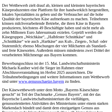
Der Wettbewerb zielt drauf ab, kleinen und kleinsten bayerischen
Käseproduzenten eine Plattform für ihre handwerklich hergestellten,
lokalen Spezialitäten zu geben und die Verbraucher auf die hohe
Qualität der bayerischen Käse aufmerksam zu machen. Teilnehmen
können milchverarbeitende Betriebe, die ihren Käse in Bayern
produzieren, höchstens 49 Beschäftigte haben und nicht mehr als
zehn Millionen Euro Jahresumsatz erzielen. Geprüft werden die
Käsegruppen „Weichkäse“, „Halbfester Schnittkäse“ und
„Schnittkäse“ wie auch „Hartkäse“ aus Kuh-, Ziegen-, Schaf- oder
Stutenmilch; ebenso Mischungen der vier Milcharten als Standard-
und freie Käsesorten. Außerdem müssen mindestens zwei Drittel der
verarbeiteten Milchmenge aus Bayern kommen.
Bewerbungsschluss ist der 15. Mai. Landwirtschaftsministerin
Michaela Kaniber wird die Sieger im Rahmen einer
Abschlussveranstaltung im Herbst 2025 auszeichnen. Die
Teilnahmebedingungen und weitere Informationen zum Wettbewerb
sind unter
www.genussschaetze.bayern
zu finden.
Der Käsewettbewerb unter dem Motto „Bayerns Käseschätze
gesucht“ ist Teil der Dachmarke „Genuss Bayern“, mit der das
Bayerische Landwirtschaftsministerium die vielfältigen,
genussorientierten Aktivitäten des Ministeriums unter einem starken
Markendach bündelt und damit dem einzigartigen Genuss aus