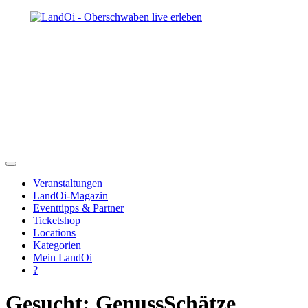
Veranstaltungen
LandOi-Magazin
Eventtipps & Partner
Ticketshop
Locations
Kategorien
Mein LandOi
?
Gesucht: GenussSchätze