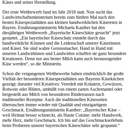
Käses und seiner Herstellung.
Der erste Wettbewerb fand im Jahr 2018 statt. Nun sucht das
Landwirtschaftsministerium bereits zum fünften Mal nach den
besten Käsespezialitäten aus kleinen handwerklichen Käsereien in
Bayern. Ernährungsministerin Michaela Kaniber hat den
diesjährigen Wettbewerb „Bayerische Käseschätze gesucht“ jetzt
gestartet. „Ein bayerischer Käseschatz entsteht durch das
handwerkliche Können und die Leidenschaft unserer Käserinnen
und Käser. Sie sind wahre Genussmacher. Hand in Hand mit
unseren Landwirtinnen und Landwirten schaffen sie ganz besondere
Kreationen. Denn nur aus bester Milch kann auch herausragender
Käse werden“, so die Ministerin.
Schon die vergangenen Wettbewerbe haben eindrücklich die große
Vielfalt der besonderen Käsespezialitäten aus Bayerns Käseküchen
gezeigt; darunter viel Kreatives: Veredelt mit Kräutern, Gewürzen,
Rotwein oder Blüten, umhüllt von einem zarten Aschemantel oder
hergestellt aus Milch von besonderen Rinderrassen nach
traditioneller Rezeptur. Auch die traditionellen Käsesorten
überraschen immer wieder mit Qualität und einzigartigem
Geschmack. Ernährungsministerin Kaniber: „Bayerischer Käse –
weil Heimat besser schmeckt, als Haute Cuisine: mehr Handwerk,
mehr Herz, mehr Geschmack. Ich bin auf das Geschmackserlebnis
beim Probieren unserer bayerischen Käseschätze sehr gespannt.“