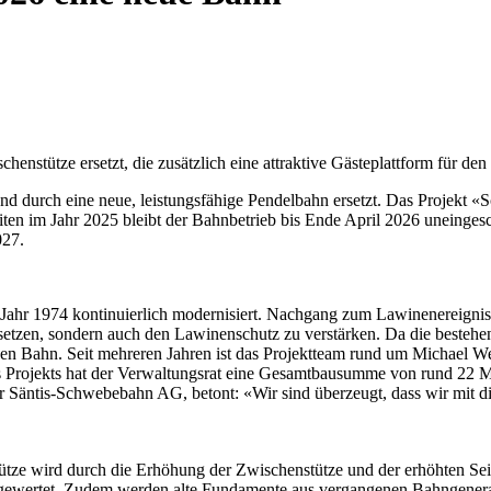
d durch eine neue, leistungsfähige Pendelbahn ersetzt. Das Projekt 
rbeiten im Jahr 2025 bleibt der Bahnbetrieb bis Ende April 2026 uneinge
027.
 Jahr 1974 kontinuierlich modernisiert. Nachgang zum Lawinenereigni
ersetzen, sondern auch den Lawinenschutz zu verstärken. Da die bestehend
uen Bahn. Seit mehreren Jahren ist das Projektteam rund um Michael Weh
Projekts hat der Verwaltungsrat eine Gesamtbausumme von rund 22 Mi
der Säntis-Schwebebahn AG, betont: «Wir sind überzeugt, dass wir mit 
Stütze wird durch die Erhöhung der Zwischenstütze und der erhöhten S
fgewertet. Zudem werden alte Fundamente aus vergangenen Bahngenerat