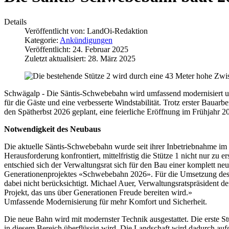
Details
Veröffentlicht von:
LandOi-Redaktion
Kategorie:
Ankündigungen
Veröffentlicht: 24. Februar 2025
Zuletzt aktualisiert: 28. März 2025
Schwägalp - Die Säntis-Schwebebahn wird umfassend modernisiert un
für die Gäste und eine verbesserte Windstabilität. Trotz erster Baua
den Spätherbst 2026 geplant, eine feierliche Eröffnung im Frühjahr 2
Notwendigkeit des Neubaus
Die aktuelle Säntis-Schwebebahn wurde seit ihrer Inbetriebnahme im
Herausforderung konfrontiert, mittelfristig die Stütze 1 nicht nur zu 
entschied sich der Verwaltungsrat sich für den Bau einer komplett ne
Generationenprojektes «Schwebebahn 2026». Für die Umsetzung des 
dabei nicht berücksichtigt. Michael Auer, Verwaltungsratspräsident 
Projekt, das uns über Generationen Freude bereiten wird.»
Umfassende Modernisierung für mehr Komfort und Sicherheit.
Die neue Bahn wird mit modernster Technik ausgestattet. Die erste 
in diesem Bereich überflüssig wird. Die Landschaft wird dadurch au