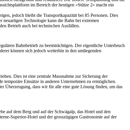
Aussichtsplattform im Bereich der heutigen «Stütze 2» macht ein
igen, jedoch bleibt die Transportkapazität bei 85 Personen. Dies
ner neuartigen Technologie kann die Bahn bei extremen
den Betrieb auch bei technischen Ausfällen.
gulären Bahnbetrieb zu beeinträchtigen. Der eigentliche Unterbruch
anderer können sich jedoch weiterhin in den umliegenden
ehen. Dies ist eine zentrale Massnahme zur Sicherung der
de temporäre Einsätze in anderen Unternehmen zu ermöglichen.
 der Überzeugung, dass wir für alle eine gute Lösung finden, um das
iebe auf dem Berg und auf der Schwägalp, das Hotel und den
i-Sterne-Superior-Hotel und der grosszügigen Gastronomie auf der