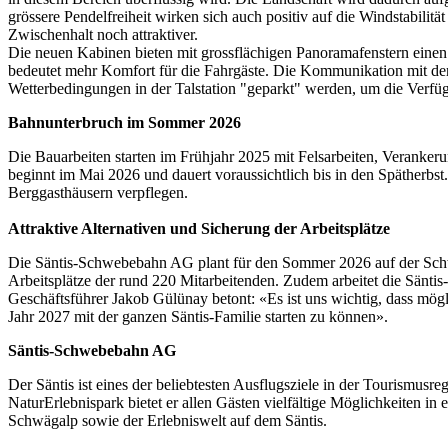
grössere Pendelfreiheit wirken sich auch positiv auf die Windstabilit
Zwischenhalt noch attraktiver.
Die neuen Kabinen bieten mit grossflächigen Panoramafenstern einen n
bedeutet mehr Komfort für die Fahrgäste. Die Kommunikation mit der 
Wetterbedingungen in der Talstation "geparkt" werden, um die Verfüg
Bahnunterbruch im Sommer 2026
Die Bauarbeiten starten im Frühjahr 2025 mit Felsarbeiten, Veranker
beginnt im Mai 2026 und dauert voraussichtlich bis in den Spätherbst
Berggasthäusern verpflegen.
Attraktive Alternativen und Sicherung der Arbeitsplätze
Die Säntis-Schwebebahn AG plant für den Sommer 2026 auf der Schwäg
Arbeitsplätze der rund 220 Mitarbeitenden. Zudem arbeitet die Sän
Geschäftsführer Jakob Gülünay betont: «Es ist uns wichtig, dass mögl
Jahr 2027 mit der ganzen Säntis-Familie starten zu können».
Säntis-Schwebebahn AG
Der Säntis ist eines der beliebtesten Ausflugsziele in der Tourism
NaturErlebnispark bietet er allen Gästen vielfältige Möglichkeiten in
Schwägalp sowie der Erlebniswelt auf dem Säntis.