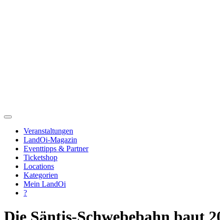
Veranstaltungen
LandOi-Magazin
Eventtipps & Partner
Ticketshop
Locations
Kategorien
Mein LandOi
?
Die Säntis-Schwebebahn baut 2