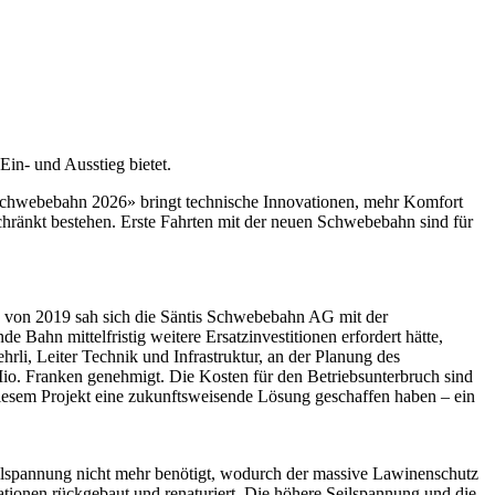
«Schwebebahn 2026» bringt technische Innovationen, mehr Komfort
schränkt bestehen. Erste Fahrten mit der neuen Schwebebahn sind für
s von 2019 sah sich die Säntis Schwebebahn AG mit der
e Bahn mittelfristig weitere Ersatzinvestitionen erfordert hätte,
rli, Leiter Technik und Infrastruktur, an der Planung des
o. Franken genehmigt. Die Kosten für den Betriebsunterbruch sind
diesem Projekt eine zukunftsweisende Lösung geschaffen haben – ein
eilspannung nicht mehr benötigt, wodurch der massive Lawinenschutz
ionen rückgebaut und renaturiert. Die höhere Seilspannung und die