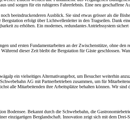
ät aus und sorgen für ein ruhigeres Fahrerlebnis. Eine neu geschaffene 
och beeindruckenderen Ausblick. Sie sind etwas grösser als die Bisher
Bergstation erfolgt über Lichtwellenleiter in den Tragseilen. Dank ei
barkeit zu erhöhen. Ein modernes, redundantes Antriebssystem sichert 
ungen und ersten Fundamentarbeiten an der Zwischenstütze, ohne den re
. Während dieser Zeit bleibt die Bergstation für Gäste geschlossen. W
alp ein vielseitiges Alternativangebot, um Besucher weiterhin anzuzi
tis-Schwebebahn AG mit Partnerbetrieben zusammen, um für Mitarbeiten
ichst alle Mitarbeitenden ihre Arbeitsplätze behalten können. Wir sind
usregion Bodensee. Bekannt durch die Schwebebahn, die Gastronomiebetr
 einer einzigartigen Berglandschaft. Innovation zeigt sich mit dem Dre