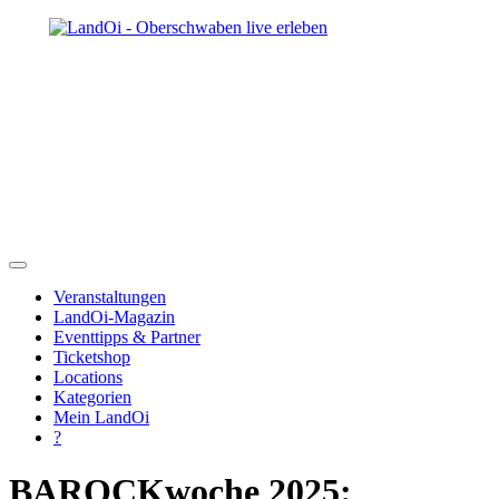
Veranstaltungen
LandOi-Magazin
Eventtipps & Partner
Ticketshop
Locations
Kategorien
Mein LandOi
?
BAROCKwoche 2025: