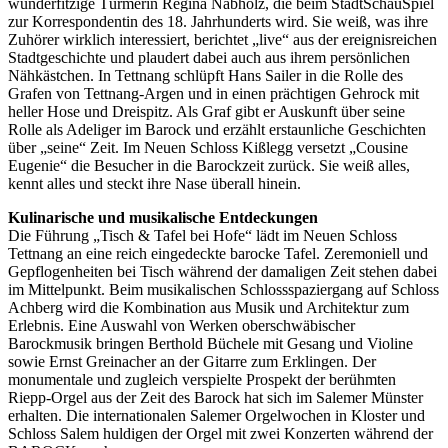
wunderfitzige Türmerin Regina Nabholz, die beim StadtSchauSpiel
zur Korrespondentin des 18. Jahrhunderts wird. Sie weiß, was ihre
Zuhörer wirklich interessiert, berichtet „live“ aus der ereignisreichen
Stadtgeschichte und plaudert dabei auch aus ihrem persönlichen
Nähkästchen. In Tettnang schlüpft Hans Sailer in die Rolle des
Grafen von Tettnang-Argen und in einen prächtigen Gehrock mit
heller Hose und Dreispitz. Als Graf gibt er Auskunft über seine
Rolle als Adeliger im Barock und erzählt erstaunliche Geschichten
über „seine“ Zeit. Im Neuen Schloss Kißlegg versetzt „Cousine
Eugenie“ die Besucher in die Barockzeit zurück. Sie weiß alles,
kennt alles und steckt ihre Nase überall hinein.
Kulinarische und musikalische Entdeckungen
Die Führung „Tisch & Tafel bei Hofe“ lädt im Neuen Schloss
Tettnang an eine reich eingedeckte barocke Tafel. Zeremoniell und
Gepflogenheiten bei Tisch während der damaligen Zeit stehen dabei
im Mittelpunkt. Beim musikalischen Schlossspaziergang auf Schloss
Achberg wird die Kombination aus Musik und Architektur zum
Erlebnis. Eine Auswahl von Werken oberschwäbischer
Barockmusik bringen Berthold Büchele mit Gesang und Violine
sowie Ernst Greinacher an der Gitarre zum Erklingen. Der
monumentale und zugleich verspielte Prospekt der berühmten
Riepp-Orgel aus der Zeit des Barock hat sich im Salemer Münster
erhalten. Die internationalen Salemer Orgelwochen in Kloster und
Schloss Salem huldigen der Orgel mit zwei Konzerten während der