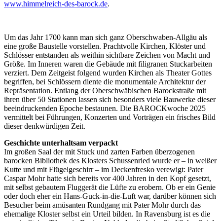
www.himmelreich-des-barock.de
.
Um das Jahr 1700 kann man sich ganz Oberschwaben-Allgäu als
eine große Baustelle vorstellen. Prachtvolle Kirchen, Klöster und
Schlösser entstanden als weithin sichtbare Zeichen von Macht und
Größe. Im Inneren waren die Gebäude mit filigranen Stuckarbeiten
verziert. Dem Zeitgeist folgend wurden Kirchen als Theater Gottes
begriffen, bei Schlössern diente die monumentale Architektur der
Repräsentation. Entlang der Oberschwäbischen Barockstraße mit
ihren über 50 Stationen lassen sich besonders viele Bauwerke dieser
beeindruckenden Epoche bestaunen. Die BAROCKwoche 2025
vermittelt bei Führungen, Konzerten und Vorträgen ein frisches Bild
dieser denkwürdigen Zeit.
Geschichte unterhaltsam verpackt
Im großen Saal der mit Stuck und zarten Farben überzogenen
barocken Bibliothek des Klosters Schussenried wurde er – in weißer
Kutte und mit Flügelgeschirr – im Deckenfresko verewigt: Pater
Caspar Mohr hatte sich bereits vor 400 Jahren in den Kopf gesetzt,
mit selbst gebautem Fluggerät die Lüfte zu erobern. Ob er ein Genie
oder doch eher ein Hans-Guck-in-die-Luft war, darüber können sich
Besucher beim amüsanten Rundgang mit Pater Mohr durch das
ehemalige Kloster selbst ein Urteil bilden. In Ravensburg ist es die