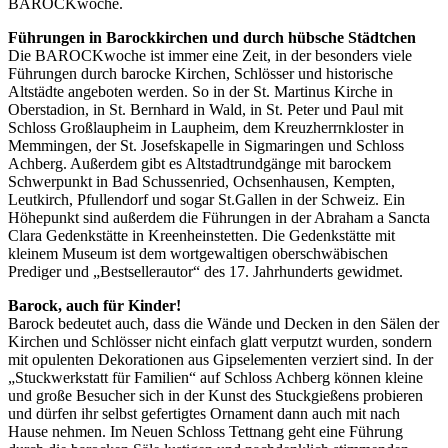
BAROCKwoche.
Führungen in Barockkirchen und durch hübsche Städtchen
Die BAROCKwoche ist immer eine Zeit, in der besonders viele
Führungen durch barocke Kirchen, Schlösser und historische
Altstädte angeboten werden. So in der St. Martinus Kirche in
Oberstadion, in St. Bernhard in Wald, in St. Peter und Paul mit
Schloss Großlaupheim in Laupheim, dem Kreuzherrnkloster in
Memmingen, der St. Josefskapelle in Sigmaringen und Schloss
Achberg. Außerdem gibt es Altstadtrundgänge mit barockem
Schwerpunkt in Bad Schussenried, Ochsenhausen, Kempten,
Leutkirch, Pfullendorf und sogar St.Gallen in der Schweiz. Ein
Höhepunkt sind außerdem die Führungen in der Abraham a Sancta
Clara Gedenkstätte in Kreenheinstetten. Die Gedenkstätte mit
kleinem Museum ist dem wortgewaltigen oberschwäbischen
Prediger und „Bestsellerautor“ des 17. Jahrhunderts gewidmet.
Barock, auch für Kinder!
Barock bedeutet auch, dass die Wände und Decken in den Sälen der
Kirchen und Schlösser nicht einfach glatt verputzt wurden, sondern
mit opulenten Dekorationen aus Gipselementen verziert sind. In der
„Stuckwerkstatt für Familien“ auf Schloss Achberg können kleine
und große Besucher sich in der Kunst des Stuckgießens probieren
und dürfen ihr selbst gefertigtes Ornament dann auch mit nach
Hause nehmen. Im Neuen Schloss Tettnang geht eine Führung