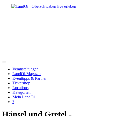
Veranstaltungen
LandOi-Magazin
Eventtipps & Partner
Ticketshop
Locations
Kategorien
Mein LandOi
?
Hänsel und Gretel -