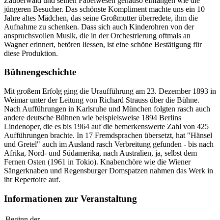
Zauberwald und seinen Fabelwesen genauso einfangen wie die
jüngeren Besucher. Das schönste Kompliment machte uns ein 10
Jahre altes Mädchen, das seine Großmutter überredete, ihm die
Aufnahme zu schenken. Dass sich auch Kinderohren von der
anspruchsvollen Musik, die in der Orchestrierung oftmals an
Wagner erinnert, betören liessen, ist eine schöne Bestätigung für
diese Produktion.
Bühnengeschichte
Mit großem Erfolg ging die Uraufführung am 23. Dezember 1893 in
Weimar unter der Leitung von Richard Strauss über die Bühne.
Nach Aufführungen in Karlsruhe und München folgten rasch auch
andere deutsche Bühnen wie beispielsweise 1894 Berlins
Lindenoper, die es bis 1964 auf die bemerkenswerte Zahl von 425
Aufführungen brachte. In 17 Fremdsprachen übersetzt, hat "Hänsel
und Gretel" auch im Ausland rasch Verbreitung gefunden - bis nach
Afrika, Nord- und Südamerika, nach Australien, ja, selbst dem
Fernen Osten (1961 in Tokio). Knabenchöre wie die Wiener
Sängerknaben und Regensburger Domspatzen nahmen das Werk in
ihr Repertoire auf.
Informationen zur Veranstaltung
Beginn der