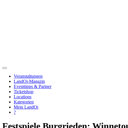
Veranstaltungen
LandOi-Magazin
Eventtipps & Partner
Ticketshop
Locations
Kategorien
Mein LandOi
?
Festspiele Burgrieden: Winneto