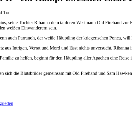
niboins, seine Tochter Ribanna dem tapferen Westmann Old Firehand zu
den weißen Einwanderern sein.
nn auch Parranoh, der weiße Häuptling der kriegerischen Ponca, will R
tz aus Intrigen, Verrat und Mord und lässt nichts unversucht, Ribanna 
milie zu helfen, beginnt für den Häuptling aller Apachen eine Reise in
en sich die Blutsbrüder gemeinsam mit Old Firehand und Sam Hawkens
rgrieden