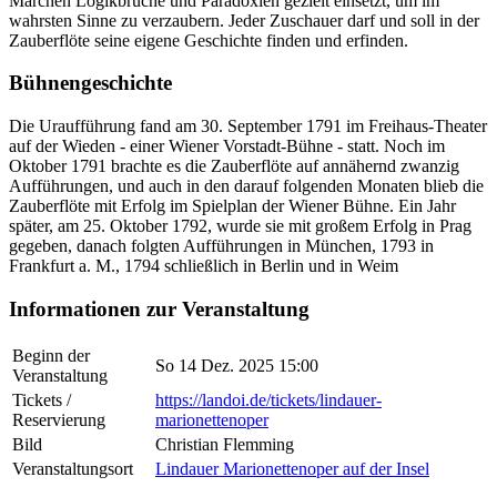
Märchen Logikbrüche und Paradoxien gezielt einsetzt, um im
wahrsten Sinne zu verzaubern. Jeder Zuschauer darf und soll in der
Zauberflöte seine eigene Geschichte finden und erfinden.
Bühnengeschichte
Die Uraufführung fand am 30. September 1791 im Freihaus-Theater
auf der Wieden - einer Wiener Vorstadt-Bühne - statt. Noch im
Oktober 1791 brachte es die Zauberflöte auf annähernd zwanzig
Aufführungen, und auch in den darauf folgenden Monaten blieb die
Zauberflöte mit Erfolg im Spielplan der Wiener Bühne. Ein Jahr
später, am 25. Oktober 1792, wurde sie mit großem Erfolg in Prag
gegeben, danach folgten Aufführungen in München, 1793 in
Frankfurt a. M., 1794 schließlich in Berlin und in Weim
Informationen zur Veranstaltung
Beginn der
So 14 Dez. 2025 15:00
Veranstaltung
Tickets /
https://landoi.de/tickets/lindauer-
Reservierung
marionettenoper
Bild
Christian Flemming
Veranstaltungsort
Lindauer Marionettenoper auf der Insel