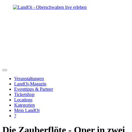
Veranstaltungen
LandOi-Magazin
Eventtipps & Partner
Ticketshop
Locations
Kategorien
Mein LandOi
?
Die Zauberflöte - Oper in zwei