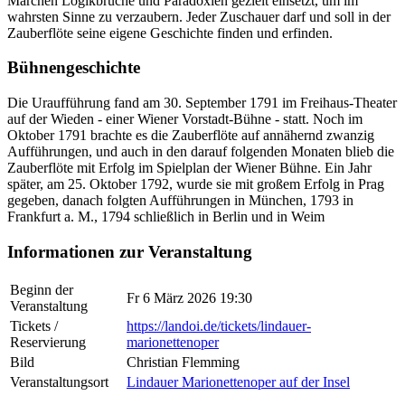
Märchen Logikbrüche und Paradoxien gezielt einsetzt, um im
wahrsten Sinne zu verzaubern. Jeder Zuschauer darf und soll in der
Zauberflöte seine eigene Geschichte finden und erfinden.
Bühnengeschichte
Die Uraufführung fand am 30. September 1791 im Freihaus-Theater
auf der Wieden - einer Wiener Vorstadt-Bühne - statt. Noch im
Oktober 1791 brachte es die Zauberflöte auf annähernd zwanzig
Aufführungen, und auch in den darauf folgenden Monaten blieb die
Zauberflöte mit Erfolg im Spielplan der Wiener Bühne. Ein Jahr
später, am 25. Oktober 1792, wurde sie mit großem Erfolg in Prag
gegeben, danach folgten Aufführungen in München, 1793 in
Frankfurt a. M., 1794 schließlich in Berlin und in Weim
Informationen zur Veranstaltung
Beginn der
Fr 6 März 2026 19:30
Veranstaltung
Tickets /
https://landoi.de/tickets/lindauer-
Reservierung
marionettenoper
Bild
Christian Flemming
Veranstaltungsort
Lindauer Marionettenoper auf der Insel