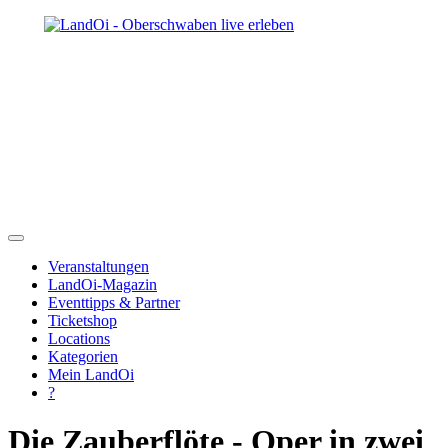
Veranstaltungen
LandOi-Magazin
Eventtipps & Partner
Ticketshop
Locations
Kategorien
Mein LandOi
?
Die Zauberflöte - Oper in zwei