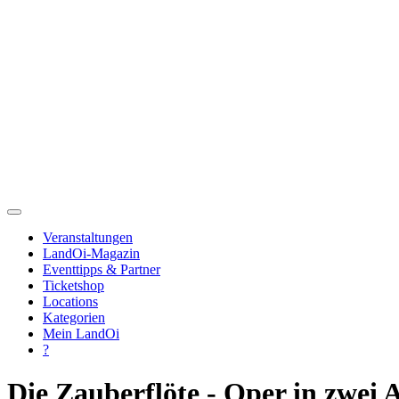
Veranstaltungen
LandOi-Magazin
Eventtipps & Partner
Ticketshop
Locations
Kategorien
Mein LandOi
?
Die Zauberflöte - Oper in zwei