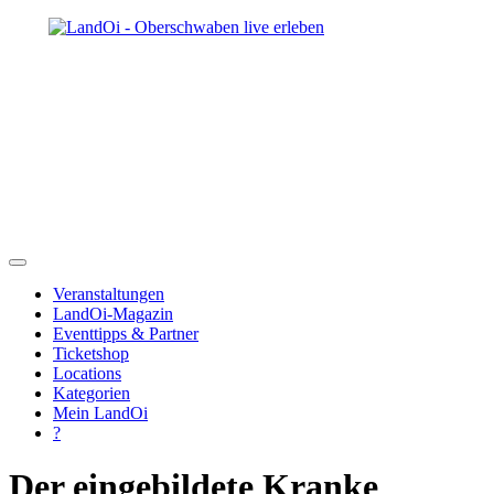
Veranstaltungen
LandOi-Magazin
Eventtipps & Partner
Ticketshop
Locations
Kategorien
Mein LandOi
?
Der eingebildete Kranke