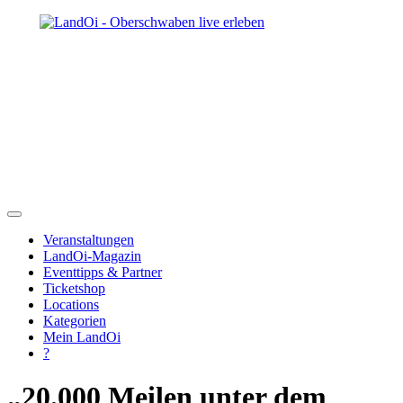
Veranstaltungen
LandOi-Magazin
Eventtipps & Partner
Ticketshop
Locations
Kategorien
Mein LandOi
?
„20.000 Meilen unter dem