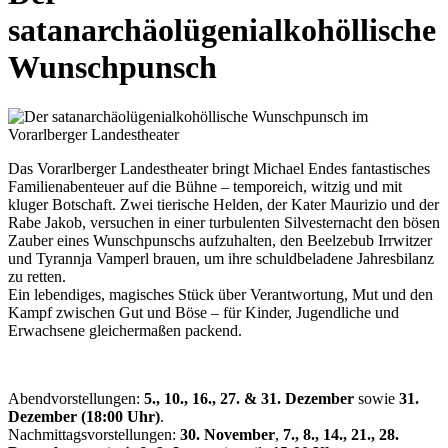
satanarchäolügenialkohöllische
Wunschpunsch
Das Vorarlberger Landestheater bringt Michael Endes fantastisches
Familienabenteuer auf die Bühne – temporeich, witzig und mit
kluger Botschaft. Zwei tierische Helden, der Kater Maurizio und der
Rabe Jakob, versuchen in einer turbulenten Silvesternacht den bösen
Zauber eines Wunschpunschs aufzuhalten, den Beelzebub Irrwitzer
und Tyrannja Vamperl brauen, um ihre schuldbeladene Jahresbilanz
zu retten.
Ein lebendiges, magisches Stück über Verantwortung, Mut und den
Kampf zwischen Gut und Böse – für Kinder, Jugendliche und
Erwachsene gleichermaßen packend.
Abendvorstellungen:
5., 10., 16., 27. & 31. Dezember
sowie
31.
Dezember (18:00 Uhr)
.
Nachmittagsvorstellungen:
30. November
,
7., 8., 14., 21., 28.