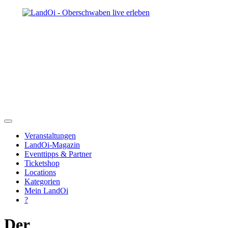
Veranstaltungen
LandOi-Magazin
Eventtipps & Partner
Ticketshop
Locations
Kategorien
Mein LandOi
?
Der