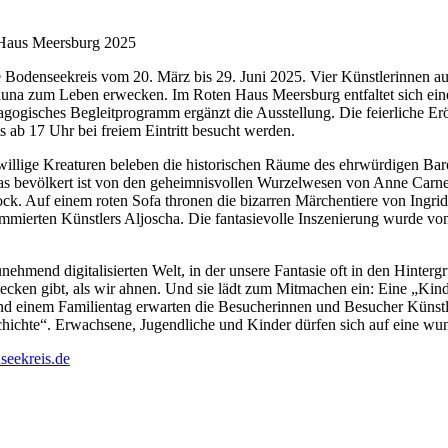
enseekreis vom 20. März bis 29. Juni 2025. Vier Künstlerinnen au
 Fauna zum Leben erwecken. Im Roten Haus Meersburg entfaltet sich ei
agogisches Begleitprogramm ergänzt die Ausstellung. Die feierliche E
s ab 17 Uhr bei freiem Eintritt besucht werden.
ge Kreaturen beleben die historischen Räume des ehrwürdigen Baroc
, das bevölkert ist von den geheimnisvollen Wurzelwesen von Anne Car
. Auf einem roten Sofa thronen die bizarren Märchentiere von Ingrid
nommierten Künstlers Aljoscha. Die fantasievolle Inszenierung wurde 
igitalisierten Welt, in der unsere Fantasie oft in den Hintergrund r
ecken gibt, als wir ahnen. Und sie lädt zum Mitmachen ein: Eine „Ki
nd einem Familientag erwarten die Besucherinnen und Besucher Künst
hte“. Erwachsene, Jugendliche und Kinder dürfen sich auf eine wunde
seekreis.de