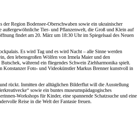
s der Region Bodensee-Oberschwaben sowie ein ukrainischer
ne außergewöhnliche Tier- und Pflanzenwelt, die Groß und Klein auf
röffnung findet am 20. März um 18:30 Uhr im Spiegelsaal des Neuen
kpalais. Es wird Tag und es wird Nacht – alle Sinne werden
nein, den lebensgroßen Wölfen von Irmela Maier und den
 Butschek, während ein fliegendes Schwein Ziehharmonika spielt.
vom Konstanzer Foto- und Videokünstler Markus Brenner kunstvoll in
ückt. Inmitten der alltäglichen Bilderflut will die Ausstellung
nderkreativecke“ sowie ein buntes museumspädagogisches
lerinnen-Workshops für Kinder, eine spannende Schatzsuche und eine
rvolle Reise in die Welt der Fantasie freuen.