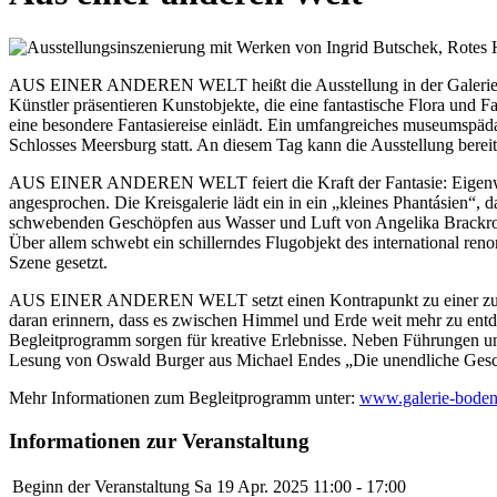
AUS EINER ANDEREN WELT heißt die Ausstellung in der Galerie Bod
Künstler präsentieren Kunstobjekte, die eine fantastische Flora und
eine besondere Fantasiereise einlädt. Ein umfangreiches museumspäd
Schlosses Meersburg statt. An diesem Tag kann die Ausstellung bereit
AUS EINER ANDEREN WELT feiert die Kraft der Fantasie: Eigenwilli
angesprochen. Die Kreisgalerie lädt ein in ein „kleines Phantásien“
schwebenden Geschöpfen aus Wasser und Luft von Angelika Brackrock
Über allem schwebt ein schillerndes Flugobjekt des international re
Szene gesetzt.
AUS EINER ANDEREN WELT setzt einen Kontrapunkt zu einer zunehmend d
daran erinnern, dass es zwischen Himmel und Erde weit mehr zu entd
Begleitprogramm sorgen für kreative Erlebnisse. Neben Führungen u
Lesung von Oswald Burger aus Michael Endes „Die unendliche Geschic
Mehr Informationen zum Begleitprogramm unter:
www.galerie-boden
Informationen zur Veranstaltung
Beginn der Veranstaltung
Sa 19 Apr. 2025
11:00 - 17:00