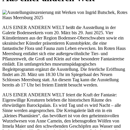
AUS EINER ANDEREN WELT heißt die Ausstellung in der
Galerie Bodenseekreis vom 20. März bis 29. Juni 2025. Vier
Künstlerinnen aus der Region Bodensee-Oberschwaben sowie ein
ukrainischer Künstler präsentieren Kunstobjekte, die eine
fantastische Flora und Fauna zum Leben erwecken. Im Roten Haus
Meersburg entfaltet sich eine außergewöhnliche Tier- und
Pflanzenwelt, die Groß und Klein auf eine besondere Fantasiereise
einlädt. Ein umfangreiches museumspädagogisches
Begleitprogramm ergänzt die Ausstellung. Die feierliche Eröffnung
findet am 20. März um 18:30 Uhr im Spiegelsaal des Neuen
Schlosses Meersburg statt. An diesem Tag kann die Ausstellung
bereits ab 17 Uhr bei freiem Eintritt besucht werden.
AUS EINER ANDEREN WELT feiert die Kraft der Fantasie:
Eigenwillige Kreaturen beleben die historischen Räume des
ehrwürdigen Barockpalais. Es wird Tag und es wird Nacht – alle
Sinne werden angesprochen. Die Kreisgalerie lädt ein in ein
„kleines Phantásien“, das bevölkert ist von den geheimnisvollen
Wurzelwesen von Anne Carnein, den lebensgroßen Wölfen von
Irmela Maier und den schwebenden Geschöpfen aus Wasser und