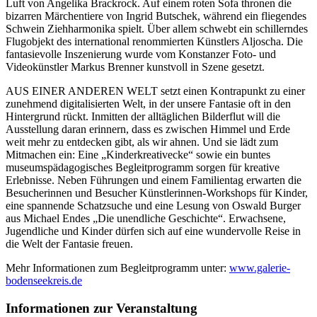
Luft von Angelika Brackrock. Auf einem roten Sofa thronen die
bizarren Märchentiere von Ingrid Butschek, während ein fliegendes
Schwein Ziehharmonika spielt. Über allem schwebt ein schillerndes
Flugobjekt des international renommierten Künstlers Aljoscha. Die
fantasievolle Inszenierung wurde vom Konstanzer Foto- und
Videokünstler Markus Brenner kunstvoll in Szene gesetzt.
AUS EINER ANDEREN WELT setzt einen Kontrapunkt zu einer
zunehmend digitalisierten Welt, in der unsere Fantasie oft in den
Hintergrund rückt. Inmitten der alltäglichen Bilderflut will die
Ausstellung daran erinnern, dass es zwischen Himmel und Erde
weit mehr zu entdecken gibt, als wir ahnen. Und sie lädt zum
Mitmachen ein: Eine „Kinderkreativecke“ sowie ein buntes
museumspädagogisches Begleitprogramm sorgen für kreative
Erlebnisse. Neben Führungen und einem Familientag erwarten die
Besucherinnen und Besucher Künstlerinnen-Workshops für Kinder,
eine spannende Schatzsuche und eine Lesung von Oswald Burger
aus Michael Endes „Die unendliche Geschichte“. Erwachsene,
Jugendliche und Kinder dürfen sich auf eine wundervolle Reise in
die Welt der Fantasie freuen.
Mehr Informationen zum Begleitprogramm unter:
www.galerie-
bodenseekreis.de
Informationen zur Veranstaltung