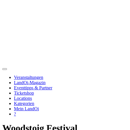
Veranstaltungen
LandOi-Magazin
Eventtipps & Partner
Ticketshop
Locations
Kategorien
Mein LandOi
?
Woodstoig Festival