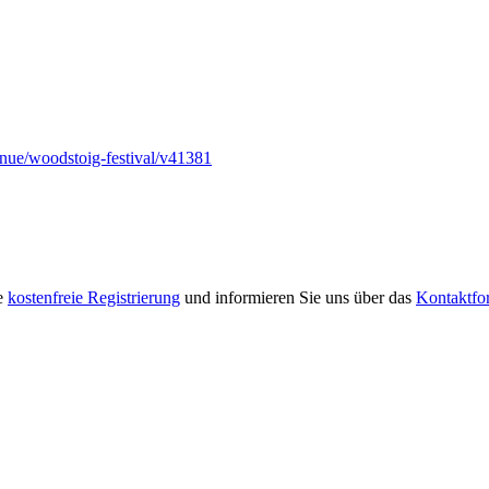
venue/woodstoig-festival/v41381
re
kostenfreie Registrierung
und informieren Sie uns über das
Kontaktfo