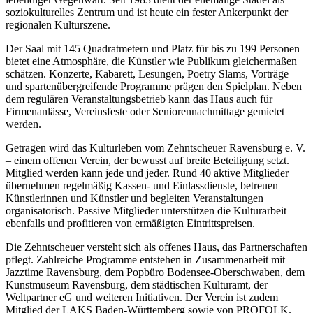
soziokulturelles Zentrum und ist heute ein fester Ankerpunkt der
regionalen Kulturszene.
Der Saal mit 145 Quadratmetern und Platz für bis zu 199 Personen
bietet eine Atmosphäre, die Künstler wie Publikum gleichermaßen
schätzen. Konzerte, Kabarett, Lesungen, Poetry Slams, Vorträge
und spartenübergreifende Programme prägen den Spielplan. Neben
dem regulären Veranstaltungsbetrieb kann das Haus auch für
Firmenanlässe, Vereinsfeste oder Seniorennachmittage gemietet
werden.
Getragen wird das Kulturleben vom Zehntscheuer Ravensburg e. V.
– einem offenen Verein, der bewusst auf breite Beteiligung setzt.
Mitglied werden kann jede und jeder. Rund 40 aktive Mitglieder
übernehmen regelmäßig Kassen- und Einlassdienste, betreuen
Künstlerinnen und Künstler und begleiten Veranstaltungen
organisatorisch. Passive Mitglieder unterstützen die Kulturarbeit
ebenfalls und profitieren von ermäßigten Eintrittspreisen.
Die Zehntscheuer versteht sich als offenes Haus, das Partnerschaften
pflegt. Zahlreiche Programme entstehen in Zusammenarbeit mit
Jazztime Ravensburg, dem Popbüro Bodensee-Oberschwaben, dem
Kunstmuseum Ravensburg, dem städtischen Kulturamt, der
Weltpartner eG und weiteren Initiativen. Der Verein ist zudem
Mitglied der LAKS Baden-Württemberg sowie von PROFOLK.