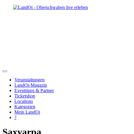
Veranstaltungen
LandOi-Magazin
Eventtipps & Partner
Ticketshop
Locations
Kategorien
Mein LandOi
?
Saxyarpa