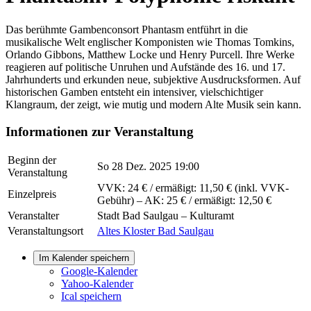
Das berühmte Gambenconsort Phantasm entführt in die
musikalische Welt englischer Komponisten wie Thomas Tomkins,
Orlando Gibbons, Matthew Locke und Henry Purcell. Ihre Werke
reagieren auf politische Unruhen und Aufstände des 16. und 17.
Jahrhunderts und erkunden neue, subjektive Ausdrucksformen. Auf
historischen Gamben entsteht ein intensiver, vielschichtiger
Klangraum, der zeigt, wie mutig und modern Alte Musik sein kann.
Informationen zur Veranstaltung
Beginn der
So 28 Dez. 2025 19:00
Veranstaltung
VVK: 24 € / ermäßigt: 11,50 € (inkl. VVK-
Einzelpreis
Gebühr) – AK: 25 € / ermäßigt: 12,50 €
Veranstalter
Stadt Bad Saulgau – Kulturamt
Veranstaltungsort
Altes Kloster Bad Saulgau
Im Kalender speichern
Google-Kalender
Yahoo-Kalender
Ical speichern