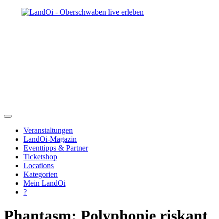
Veranstaltungen
LandOi-Magazin
Eventtipps & Partner
Ticketshop
Locations
Kategorien
Mein LandOi
?
Phantasm: Polyphonie riskant