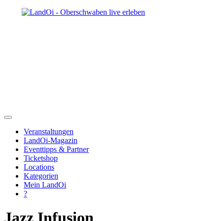
Veranstaltungen
LandOi-Magazin
Eventtipps & Partner
Ticketshop
Locations
Kategorien
Mein LandOi
?
Jazz Infusion