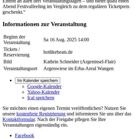
Eintritt an allen drei Veranstaltungstagen – und bietet quasi einen
Abend Festivalfeeling im Vergleich zu dem regulären Ticketpreis
geschenkt.“
Informationen zur Veranstaltung
Beginn der
Sa 16 Aug. 2025 14:00
Veranstaltung
Tickets /
hotlikebeats.de
Reservierung
Bild
Kathrin Schneider (Argeninsel-Flair)
Veranstaltungsort
Argenwiese im Erba-Areal Wangen
Im Kalender speichern
Google-Kalender
Yahoo-Kalender
Ical speichern
Sie möchten einen eigenen Termin veröffentlichen? Nutzen Sie
unsere
kostenfreie Registrierung
und informieren Sie uns über das
Kontaktformular
. Nach der Freigabe pflegen Sie Ihre
Veranstaltungen eigenständig ein.
Facebook