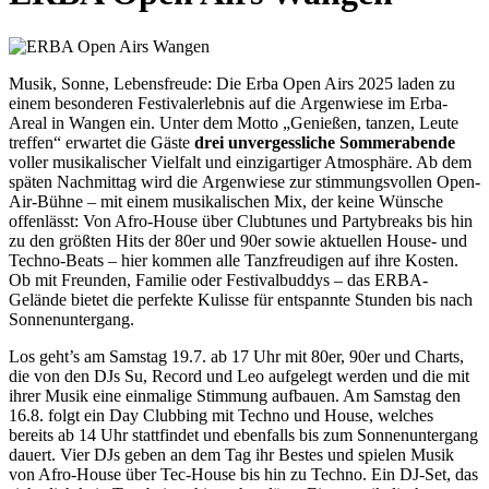
Musik, Sonne, Lebensfreude: Die Erba Open Airs 2025 laden zu
einem besonderen Festivalerlebnis auf die Argenwiese im Erba-
Areal in Wangen ein. Unter dem Motto „Genießen, tanzen, Leute
treffen“ erwartet die Gäste
drei unvergessliche Sommerabende
voller musikalischer Vielfalt und einzigartiger Atmosphäre. Ab dem
späten Nachmittag wird die Argenwiese zur stimmungsvollen Open-
Air-Bühne – mit einem musikalischen Mix, der keine Wünsche
offenlässt: Von Afro-House über Clubtunes und Partybreaks bis hin
zu den größten Hits der 80er und 90er sowie aktuellen House- und
Techno-Beats – hier kommen alle Tanzfreudigen auf ihre Kosten.
Ob mit Freunden, Familie oder Festivalbuddys – das ERBA-
Gelände bietet die perfekte Kulisse für entspannte Stunden bis nach
Sonnenuntergang.
Los geht’s am Samstag 19.7. ab 17 Uhr mit 80er, 90er und Charts,
die von den DJs Su, Record und Leo aufgelegt werden und die mit
ihrer Musik eine einmalige Stimmung aufbauen. Am Samstag den
16.8. folgt ein Day Clubbing mit Techno und House, welches
bereits ab 14 Uhr stattfindet und ebenfalls bis zum Sonnenuntergang
dauert. Vier DJs geben an dem Tag ihr Bestes und spielen Musik
von Afro-House über Tec-House bis hin zu Techno. Ein DJ-Set, das