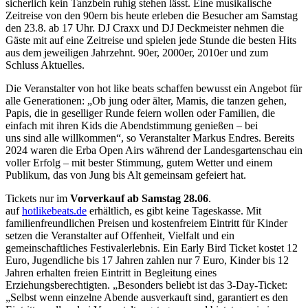
sicherlich kein Tanzbein ruhig stehen lässt. Eine musikalische
Zeitreise von den 90ern bis heute erleben die Besucher am Samstag
den 23.8. ab 17 Uhr. DJ Craxx und DJ Deckmeister nehmen die
Gäste mit auf eine Zeitreise und spielen jede Stunde die besten Hits
aus dem jeweiligen Jahrzehnt. 90er, 2000er, 2010er und zum
Schluss Aktuelles.
Die Veranstalter von hot like beats schaffen bewusst ein Angebot für
alle Generationen: „Ob jung oder älter, Mamis, die tanzen gehen,
Papis, die in geselliger Runde feiern wollen oder Familien, die
einfach mit ihren Kids die Abendstimmung genießen – bei
uns sind alle willkommen“, so Veranstalter Markus Endres. Bereits
2024 waren die Erba Open Airs während der Landesgartenschau ein
voller Erfolg – mit bester Stimmung, gutem Wetter und einem
Publikum, das von Jung bis Alt gemeinsam gefeiert hat.
Tickets nur im
Vorverkauf ab Samstag 28.06
.
auf
hotlikebeats.de
erhältlich, es gibt keine Tageskasse. Mit
familienfreundlichen Preisen und kostenfreiem Eintritt für Kinder
setzen die Veranstalter auf Offenheit, Vielfalt und ein
gemeinschaftliches Festivalerlebnis. Ein Early Bird Ticket kostet 12
Euro, Jugendliche bis 17 Jahren zahlen nur 7 Euro, Kinder bis 12
Jahren erhalten freien Eintritt in Begleitung eines
Erziehungsberechtigten. „Besonders beliebt ist das 3-Day-Ticket:
„Selbst wenn einzelne Abende ausverkauft sind, garantiert es den