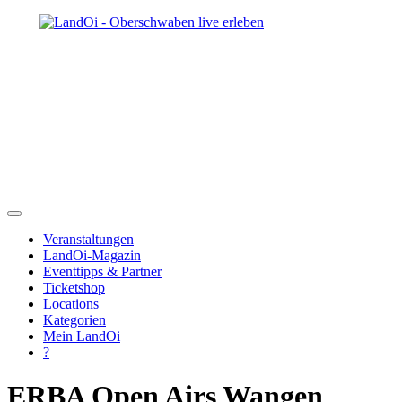
Veranstaltungen
LandOi-Magazin
Eventtipps & Partner
Ticketshop
Locations
Kategorien
Mein LandOi
?
ERBA Open Airs Wangen