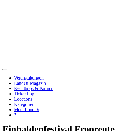
Veranstaltungen
LandOi-Magazin
Eventtipps & Partner
Ticketshop
Locations
Kategorien
Mein LandOi
?
Einhaldenfestival Fronreute