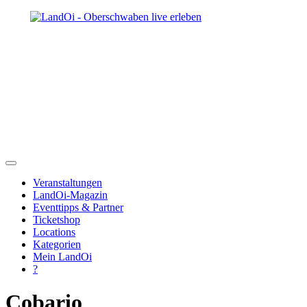
Veranstaltungen
LandOi-Magazin
Eventtipps & Partner
Ticketshop
Locations
Kategorien
Mein LandOi
?
Cobario