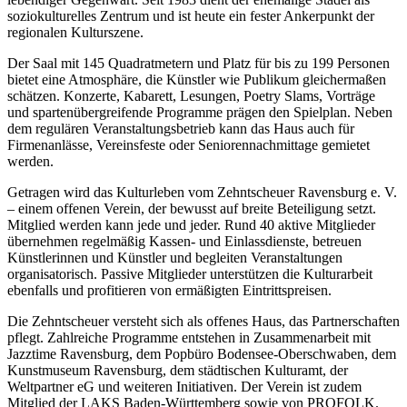
soziokulturelles Zentrum und ist heute ein fester Ankerpunkt der
regionalen Kulturszene.
Der Saal mit 145 Quadratmetern und Platz für bis zu 199 Personen
bietet eine Atmosphäre, die Künstler wie Publikum gleichermaßen
schätzen. Konzerte, Kabarett, Lesungen, Poetry Slams, Vorträge
und spartenübergreifende Programme prägen den Spielplan. Neben
dem regulären Veranstaltungsbetrieb kann das Haus auch für
Firmenanlässe, Vereinsfeste oder Seniorennachmittage gemietet
werden.
Getragen wird das Kulturleben vom Zehntscheuer Ravensburg e. V.
– einem offenen Verein, der bewusst auf breite Beteiligung setzt.
Mitglied werden kann jede und jeder. Rund 40 aktive Mitglieder
übernehmen regelmäßig Kassen- und Einlassdienste, betreuen
Künstlerinnen und Künstler und begleiten Veranstaltungen
organisatorisch. Passive Mitglieder unterstützen die Kulturarbeit
ebenfalls und profitieren von ermäßigten Eintrittspreisen.
Die Zehntscheuer versteht sich als offenes Haus, das Partnerschaften
pflegt. Zahlreiche Programme entstehen in Zusammenarbeit mit
Jazztime Ravensburg, dem Popbüro Bodensee-Oberschwaben, dem
Kunstmuseum Ravensburg, dem städtischen Kulturamt, der
Weltpartner eG und weiteren Initiativen. Der Verein ist zudem
Mitglied der LAKS Baden-Württemberg sowie von PROFOLK.