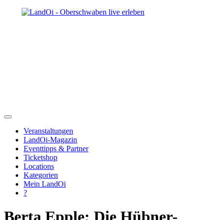
Veranstaltungen
LandOi-Magazin
Eventtipps & Partner
Ticketshop
Locations
Kategorien
Mein LandOi
?
Berta Epple: Die Hübner-