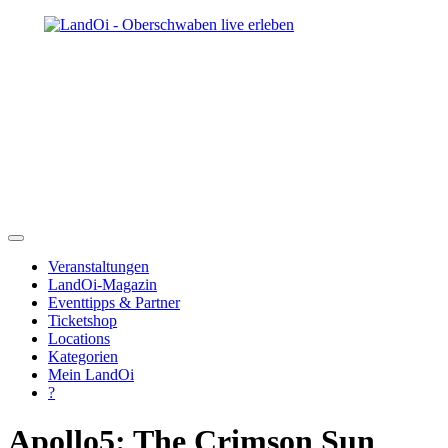
Veranstaltungen
LandOi-Magazin
Eventtipps & Partner
Ticketshop
Locations
Kategorien
Mein LandOi
?
Apollo5: The Crimson Sun