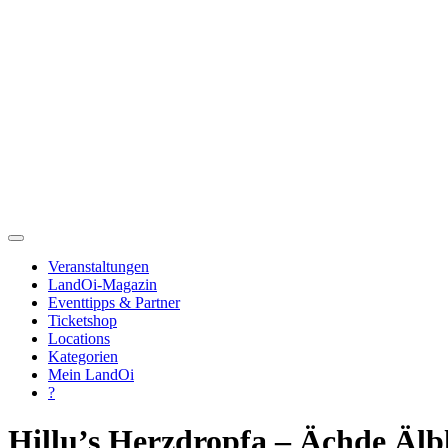
Veranstaltungen
LandOi-Magazin
Eventtipps & Partner
Ticketshop
Locations
Kategorien
Mein LandOi
?
Hillu’s Herzdropfa – Ächde Älb