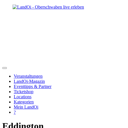
Veranstaltungen
LandOi-Magazin
Eventtipps & Partner
Ticketshop
Locations
Kategorien
Mein LandOi
?
Eddington