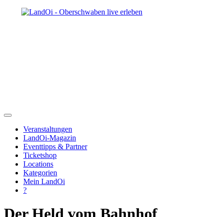
Veranstaltungen
LandOi-Magazin
Eventtipps & Partner
Ticketshop
Locations
Kategorien
Mein LandOi
?
Der Held vom Bahnhof