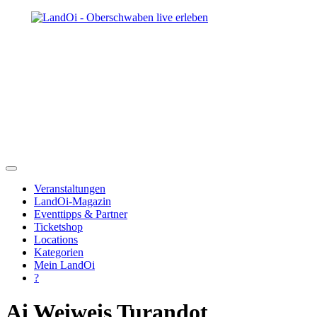
Veranstaltungen
LandOi-Magazin
Eventtipps & Partner
Ticketshop
Locations
Kategorien
Mein LandOi
?
Ai Weiweis Turandot