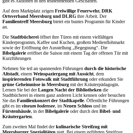
gibt es Aktionen in den teilnehmenden Geschäften.
Auf dem Marktplatz zeigen
Freiwillige Feuerwehr, DRK
Ortsverband Meersburg und DLRG
ihre Arbeit. Der
Familientreff Meersburg
bietet ein buntes Programm für Kinder
an.
Die
Stadtbücherei
öffnet ihre Türen mit einem vielfältigen
Kinderprogramm, Kaffee und Kuchen, großem Medienflohmarkt
sowie der Eröffnung der Ausstellung „Begegnung“. Die
Bibelgalerie
eröffnet die Saison mit einem Tag der offenen Tür mit
Kurzführungen
Nehmen Sie teil an spannenden Führungen
durch die historische
Altstadt
, einem
Weinspaziergang mit Aussicht
, dem
inspirierenden Fotowalk mit Stadtführung
oder erkunden Sie
grüne Geheimnisse in Meersburg
mit der Kräuterpädagogin.
Lernen Sie bei der
Langen Nacht der Bibliotheken
die
Stadtbücherei in einem ganz anderen Licht kennen oder besuchen
Sie das
Familienkonzert der Stadtkapelle
. Öffentliche Führungen
gibt es im
vineum bodensee
, im
Neuen Schloss
und im
Fürstenhäusle
, in der
Bibelgalerie
oder durch den
Bibel- und
Kräutergarten
.
Zum zweiten Mal findet der
kulinarische Streifzug mit
Meersburger Spezialitäten
statt. Bei einem geführten Streifzug