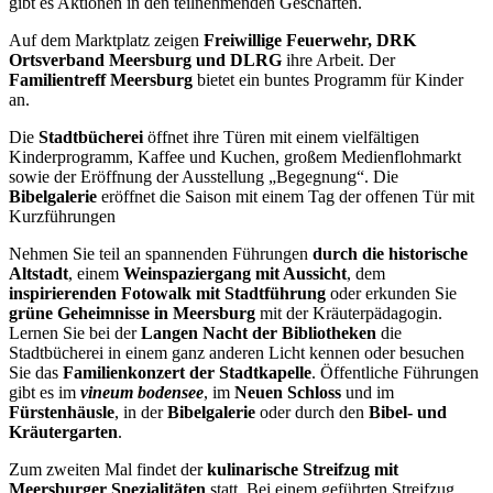
gibt es Aktionen in den teilnehmenden Geschäften.
Auf dem Marktplatz zeigen
Freiwillige Feuerwehr, DRK
Ortsverband Meersburg und DLRG
ihre Arbeit. Der
Familientreff Meersburg
bietet ein buntes Programm für Kinder
an.
Die
Stadtbücherei
öffnet ihre Türen mit einem vielfältigen
Kinderprogramm, Kaffee und Kuchen, großem Medienflohmarkt
sowie der Eröffnung der Ausstellung „Begegnung“. Die
Bibelgalerie
eröffnet die Saison mit einem Tag der offenen Tür mit
Kurzführungen
Nehmen Sie teil an spannenden Führungen
durch die historische
Altstadt
, einem
Weinspaziergang mit Aussicht
, dem
inspirierenden Fotowalk mit Stadtführung
oder erkunden Sie
grüne Geheimnisse in Meersburg
mit der Kräuterpädagogin.
Lernen Sie bei der
Langen Nacht der Bibliotheken
die
Stadtbücherei in einem ganz anderen Licht kennen oder besuchen
Sie das
Familienkonzert der Stadtkapelle
. Öffentliche Führungen
gibt es im
vineum bodensee
, im
Neuen Schloss
und im
Fürstenhäusle
, in der
Bibelgalerie
oder durch den
Bibel- und
Kräutergarten
.
Zum zweiten Mal findet der
kulinarische Streifzug mit
Meersburger Spezialitäten
statt. Bei einem geführten Streifzug