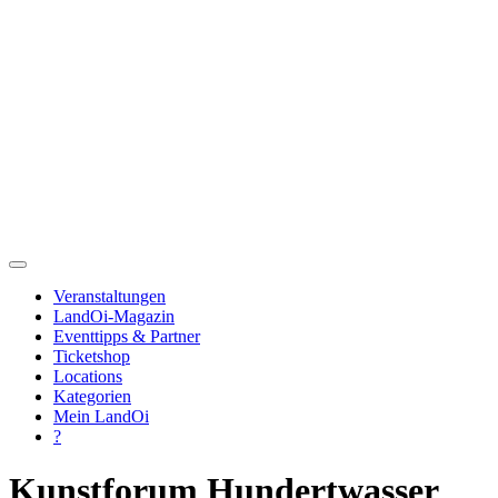
Veranstaltungen
LandOi-Magazin
Eventtipps & Partner
Ticketshop
Locations
Kategorien
Mein LandOi
?
Kunstforum Hundertwasser