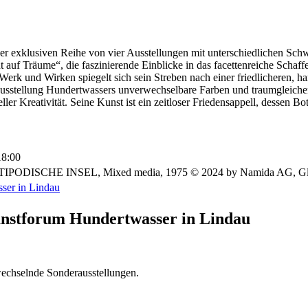
iner exklusiven Reihe von vier Ausstellungen mit unterschiedlichen Sc
t auf Träume“, die faszinierende Einblicke in das facettenreiche Schaf
 Werk und Wirken spiegelt sich sein Streben nach einer friedlicheren, 
 Ausstellung Hundertwassers unverwechselbare Farben und traumgleiche
ler Kreativität. Seine Kunst ist ein zeitloser Friedensappell, dessen Bot
18:00
TIPODISCHE INSEL, Mixed media, 1975 © 2024 by Namida AG, G
ser in Lindau
unstforum Hundertwasser in Lindau
wechselnde Sonderausstellungen.