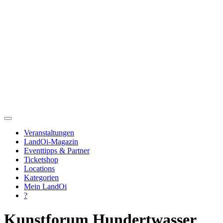
Veranstaltungen
LandOi-Magazin
Eventtipps & Partner
Ticketshop
Locations
Kategorien
Mein LandOi
?
Kunstforum Hundertwasser