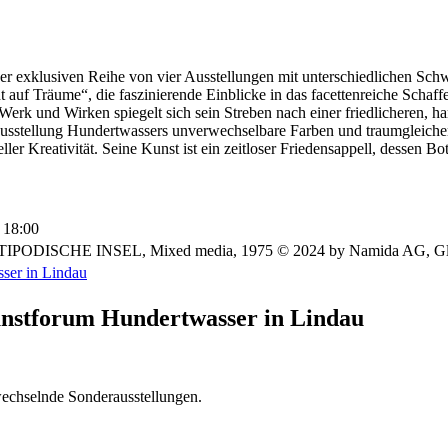
iner exklusiven Reihe von vier Ausstellungen mit unterschiedlichen Sc
t auf Träume“, die faszinierende Einblicke in das facettenreiche Schaf
 Werk und Wirken spiegelt sich sein Streben nach einer friedlicheren, 
 Ausstellung Hundertwassers unverwechselbare Farben und traumgleiche
ler Kreativität. Seine Kunst ist ein zeitloser Friedensappell, dessen Bot
 18:00
TIPODISCHE INSEL, Mixed media, 1975 © 2024 by Namida AG, G
ser in Lindau
unstforum Hundertwasser in Lindau
wechselnde Sonderausstellungen.