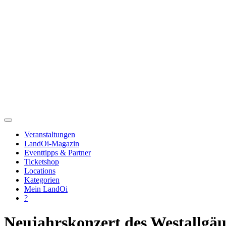
Veranstaltungen
LandOi-Magazin
Eventtipps & Partner
Ticketshop
Locations
Kategorien
Mein LandOi
?
Neujahrskonzert des Westallgä