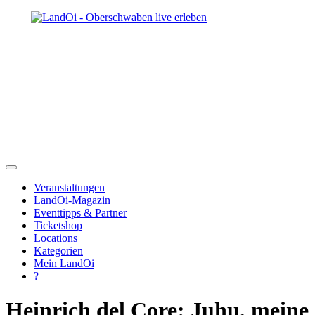
Veranstaltungen
LandOi-Magazin
Eventtipps & Partner
Ticketshop
Locations
Kategorien
Mein LandOi
?
Heinrich del Core: Juhu, meine