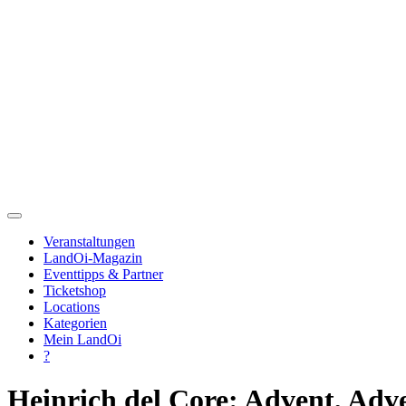
Veranstaltungen
LandOi-Magazin
Eventtipps & Partner
Ticketshop
Locations
Kategorien
Mein LandOi
?
Heinrich del Core: Advent, Adve