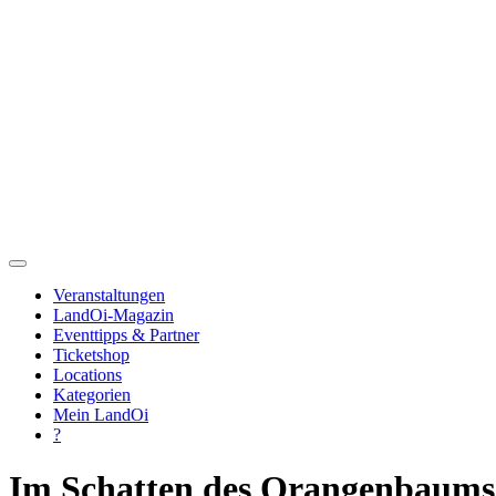
Veranstaltungen
LandOi-Magazin
Eventtipps & Partner
Ticketshop
Locations
Kategorien
Mein LandOi
?
Im Schatten des Orangenbaums