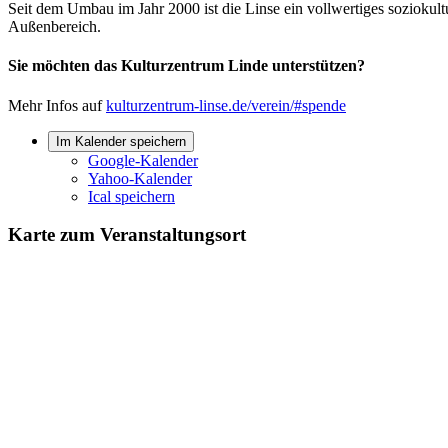
Seit dem Umbau im Jahr 2000 ist die Linse ein vollwertiges soziokul
Außenbereich.
Sie möchten das Kulturzentrum Linde unterstützen?
Mehr Infos auf
kulturzentrum-linse.de/verein/#spende
Im Kalender speichern
Google-Kalender
Yahoo-Kalender
Ical speichern
Karte zum Veranstaltungsort