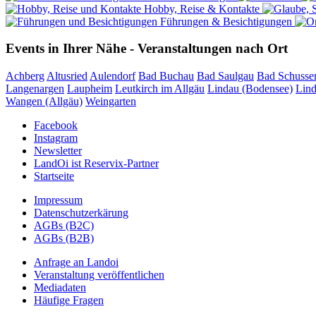
Hobby, Reise & Kontakte
Führungen & Besichtigungen
Events in Ihrer Nähe - Veranstaltungen nach Ort
Achberg
Altusried
Aulendorf
Bad Buchau
Bad Saulgau
Bad Schusse
Langenargen
Laupheim
Leutkirch im Allgäu
Lindau (Bodensee)
Lin
Wangen (Allgäu)
Weingarten
Facebook
Instagram
Newsletter
LandOi ist Reservix-Partner
Startseite
Impressum
Datenschutzerkärung
AGBs (B2C)
AGBs (B2B)
Anfrage an Landoi
Veranstaltung veröffentlichen
Mediadaten
Häufige Fragen