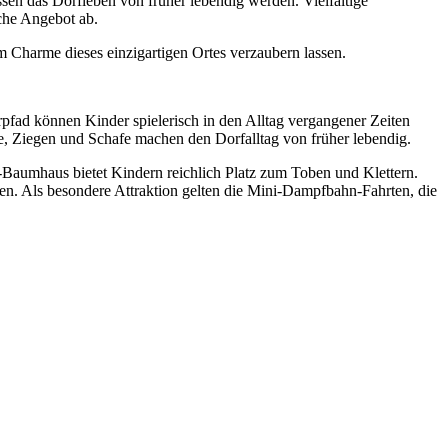
ssen das Dorfleben von früher lebendig werden. Vielfältige
che Angebot ab.
Charme dieses einzigartigen Ortes verzaubern lassen.
fad können Kinder spielerisch in den Alltag vergangener Zeiten
e, Ziegen und Schafe machen den Dorfalltag von früher lebendig.
-Baumhaus bietet Kindern reichlich Platz zum Toben und Klettern.
nen. Als besondere Attraktion gelten die Mini-Dampfbahn-Fahrten, die