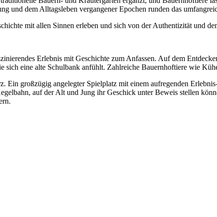
traditionelle Bauern- und Kräutergärten ergänzt, und Bauernhoftiere la
ung und dem Alltagsleben vergangener Epochen runden das umfangrei
te mit allen Sinnen erleben und sich von der Authentizität und dem 
inierendes Erlebnis mit Geschichte zum Anfassen. Auf dem Entdeckerp
e sich eine alte Schulbank anfühlt. Zahlreiche Bauernhoftiere wie Küh
. Ein großzügig angelegter Spielplatz mit einem aufregenden Erlebnis
Kegelbahn, auf der Alt und Jung ihr Geschick unter Beweis stellen kön
ern.