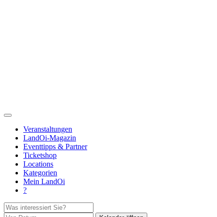
Veranstaltungen
LandOi-Magazin
Eventtipps & Partner
Ticketshop
Locations
Kategorien
Mein LandOi
?