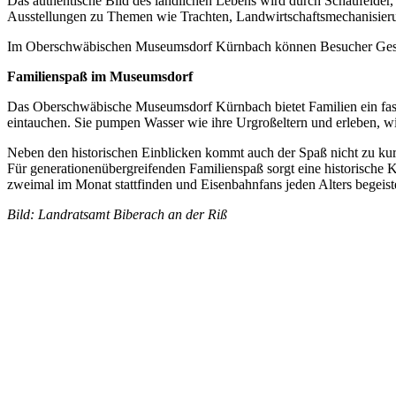
Das authentische Bild des ländlichen Lebens wird durch Schaufelder, 
Ausstellungen zu Themen wie Trachten, Landwirtschaftsmechanisier
Im Oberschwäbischen Museumsdorf Kürnbach können Besucher Geschich
Familienspaß im Museumsdorf
Das Oberschwäbische Museumsdorf Kürnbach bietet Familien ein fasz
eintauchen. Sie pumpen Wasser wie ihre Urgroßeltern und erleben, wi
Neben den historischen Einblicken kommt auch der Spaß nicht zu kurz
Für generationenübergreifenden Familienspaß sorgt eine historische 
zweimal im Monat stattfinden und Eisenbahnfans jeden Alters begeist
Bild: Landratsamt Biberach an der Riß