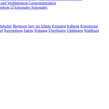
Gemeinnützigkeit
gebote
Saisonales
chshafen
Illertissen
Isny im Allgäu
Kempten
Kißlegg
Kressbronn
orf
Ravensburg
Salem
Tettnang
Überlingen
Uhldingen
Waldburg