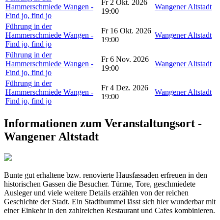
Fr 2 Okt. 2026
Hammerschmiede Wangen -
Wangener Altstadt
19:00
Find jo, find jo
Führung in der
Fr 16 Okt. 2026
Hammerschmiede Wangen -
Wangener Altstadt
19:00
Find jo, find jo
Führung in der
Fr 6 Nov. 2026
Hammerschmiede Wangen -
Wangener Altstadt
19:00
Find jo, find jo
Führung in der
Fr 4 Dez. 2026
Hammerschmiede Wangen -
Wangener Altstadt
19:00
Find jo, find jo
Informationen zum Veranstaltungsort -
Wangener Altstadt
Bunte gut erhaltene bzw. renovierte Hausfassaden erfreuen in den
historischen Gassen die Besucher. Türme, Tore, geschmiedete
Ausleger und viele weitere Details erzählen von der reichen
Geschichte der Stadt. Ein Stadtbummel lässt sich hier wunderbar mit
einer Einkehr in den zahlreichen Restaurant und Cafes kombinieren.