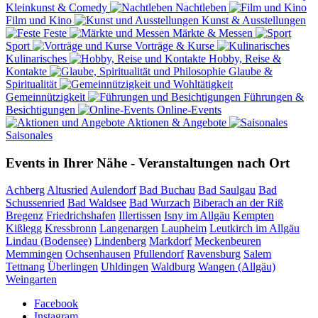
Kleinkunst & Comedy
Nachtleben
Film und Kino
Kunst & Ausstellungen
Feste
Märkte & Messen
Sport
Vorträge & Kurse
Kulinarisches
Hobby, Reise &
Kontakte
Glaube &
Spiritualität
Gemeinnützigkeit
Führungen &
Besichtigungen
Online-Events
Aktionen & Angebote
Saisonales
Events in Ihrer Nähe - Veranstaltungen nach Ort
Achberg
Altusried
Aulendorf
Bad Buchau
Bad Saulgau
Bad
Schussenried
Bad Waldsee
Bad Wurzach
Biberach an der Riß
Bregenz
Friedrichshafen
Illertissen
Isny im Allgäu
Kempten
Kißlegg
Kressbronn
Langenargen
Laupheim
Leutkirch im Allgäu
Lindau (Bodensee)
Lindenberg
Markdorf
Meckenbeuren
Memmingen
Ochsenhausen
Pfullendorf
Ravensburg
Salem
Tettnang
Überlingen
Uhldingen
Waldburg
Wangen (Allgäu)
Weingarten
Facebook
Instagram