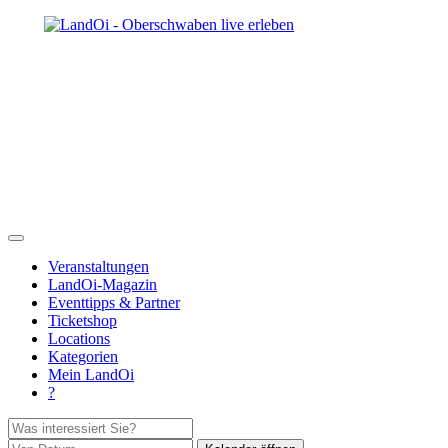
Veranstaltungen
LandOi-Magazin
Eventtipps & Partner
Ticketshop
Locations
Kategorien
Mein LandOi
?