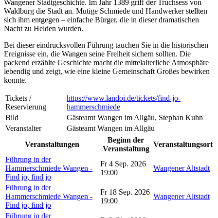
Wangener Stadtgeschichte. Im Jahr 1389 griff der Truchsess von
Waldburg die Stadt an. Mutige Schmiede und Handwerker stellten
sich ihm entgegen – einfache Bürger, die in dieser dramatischen
Nacht zu Helden wurden.
Bei dieser eindrucksvollen Führung tauchen Sie in die historischen
Ereignisse ein, die Wangen seine Freiheit sichern sollten. Die
packend erzählte Geschichte macht die mittelalterliche Atmosphäre
lebendig und zeigt, wie eine kleine Gemeinschaft Großes bewirken
konnte.
Tickets /
https://www.landoi.de/tickets/find-jo-
Reservierung
hammerschmiede
Bild
Gästeamt Wangen im Allgäu, Stephan Kuhn
Veranstalter
Gästeamt Wangen im Allgäu
Beginn der
Veranstaltungen
Veranstaltungsort
Veranstaltung
Führung in der
Fr 4 Sep. 2026
Hammerschmiede Wangen -
Wangener Altstadt
19:00
Find jo, find jo
Führung in der
Fr 18 Sep. 2026
Hammerschmiede Wangen -
Wangener Altstadt
19:00
Find jo, find jo
Führung in der