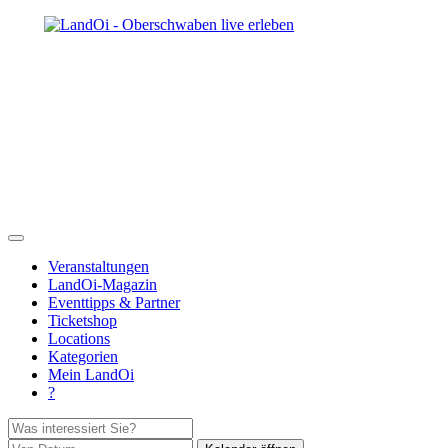
Veranstaltungen
LandOi-Magazin
Eventtipps & Partner
Ticketshop
Locations
Kategorien
Mein LandOi
?